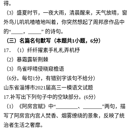
得。
（3）盛夏时节，一夜大雨，清晨醒来，天气放晴，窗
外鸟儿叽叽喳喳地叫着，你突然想起了周邦彦作品中
的“
，
” 的诗句。
（三）名篇名句默写（本题共1小题，6分）
17．（1）纤纤擢素手札札弄机杼
（2）暴霜露斩荆棘
（3）鸟雀呼晴侵晓窥檐语
（6分。每句1分，有错别字该句不给分）
山东省淄博市2021届高三一模语文试题
17.补写出下列句子中的空缺部分。(6分）
（1）《阿房宫赋》中“
、
”两句，描
写了阿房宫内宫人焚香、烟雾缭绕的景象，反映了统
治者生活之奢靡。