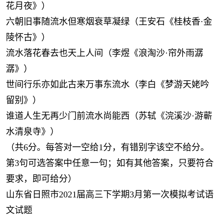
花月夜》）
六朝旧事随流水但寒烟衰草凝绿（王安石《桂枝香·金
陵怀古》）
流水落花春去也天上人间（李煜《浪淘沙·帘外雨潺
潺》）
世间行乐亦如此古来万事东流水（李白《梦游天姥吟
留别》）
谁道人生无再少门前流水尚能西（苏轼《浣溪沙·游蕲
水清泉寺》）
（共6分。每答对一空给1分，有错别字该空不给分。
第3句可选答案中任意一句；如有其他答案，只要符合
要求，即可给分）
山东省日照市2021届高三下学期3月第一次模拟考试语
文试题