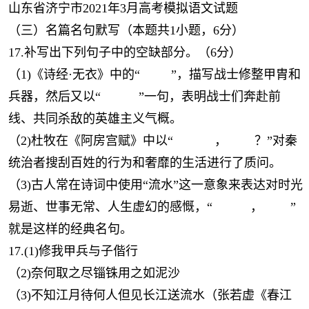
山东省济宁市2021年3月高考模拟语文试题
（三）名篇名句默写（本题共1小题，6分）
17.补写出下列句子中的空缺部分。（6分）
（1)《诗经·无衣》中的“ ”，描写战士修整甲胄和
兵器，然后又以“ ”一句，表明战士们奔赴前
线、共同杀敌的英雄主义气概。
（2)杜牧在《阿房宫赋》中以“ ， ？”对秦
统治者搜刮百姓的行为和奢靡的生活进行了质问。
（3)古人常在诗词中使用“流水”这一意象来表达对时光
易逝、世事无常、人生虚幻的感慨，“ ， ”
就是这样的经典名句。
17.(1)修我甲兵与子偕行
（2)奈何取之尽锱铢用之如泥沙
（3)不知江月待何人但见长江送流水（张若虚《春江