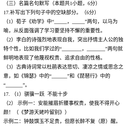
（三）名篇名句默写（本题共1小题，6分）
17.补写出下列句子中的空缺部分。（6分）
（1）荀子《劝学》中“
，
”两句，以马为
喻，从反面强调了学习要坚持不懈的重要性。
（2）李白的诗强烈地表现自我，突出抒情主人公的独
特个性，比如我们学过的“
，
”两句就
鲜明地表现了他蔑视权贵、追求自由的性格。
（3）古典诗词常以杜鹃表达悲切、凄凉之情或思念之
意，如《锦瑟》中的“
”和《琵琶行》中的
“
”。
17. （1）骐骥一跃 不能十步
（2） 示例一：安能摧眉折腰事权贵，使我不得开心
颜！（《梦游天姥吟留别》）
示例二：钟鼓馔玉不足贵，但愿长醉不复（愿）醒。