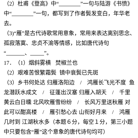
（2）杜甫《登高》中“
”一句与陆游《书愤》
中“
”一句，都写到了作者鬓发变白，年华老
去。
（3)“雁”是古代诗歌常用意象，常用来表达离别思念、
孤寂落寞、忠贞不渝等情感，比如唐代诗句
“
、
”。
17．（1）烟斜雾横 焚椒兰也
（2）艰难苦恨繁霜鬓 镜中衰鬓已先斑
（3）乡书何处达 归雁洛阳边 / 鸿雁长飞光不度 鱼
龙潜跃水成文 / 征蓬出汉塞 归雁入胡天 / 千里
黄云白日曛 北风吹雁雪纷纷 / 长风万里送秋雁 对
此可以酣高楼 / 雁引愁心去 山衔好月来 / 鸿雁
几时到 江湖秋水多（本题６分，每空１分，第三小题
中只要包含“雁”这个意象的唐代诗句均可）