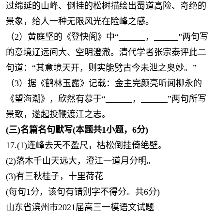
过绵延的山峰、倒挂的松树描绘出蜀道高险、奇绝的
景象，给人一种无限风光在险峰之感。
（2）黄庭坚的《登快阁》中“
，
”两句写
的意境辽远间大、空明澄澈。清代学者张宗泰评此二
句道：“其意境天开，则实能劈古今未泄之奥妙。”
（3）据《鹤林玉露》记载：金主完颜亮听闻柳永的
《望海潮》，欣然有慕于“
，
”两句所写
景致，遂起投鞭渡江之志。
(
三)名篇名句默写(本题共1小题，6分)
17.(1)连峰去天不盈尺，枯松倒挂倚绝壁。
(2)落木千山天远大，澄江一道月分明。
(3)有三秋桂子，十里荷花
(每句1分，该句有错别字不得分。共6分)
山东省滨州市2021届高三一模语文试题