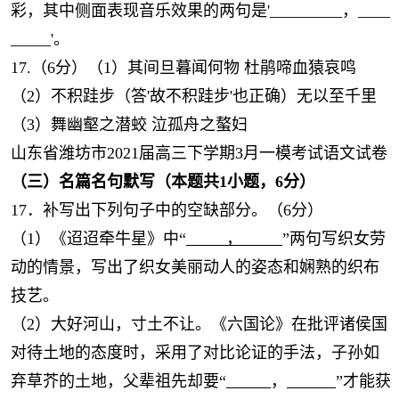
彩，其中侧面表现音乐效果的两句是'_________，____
_____'。
17.（6分）（1）其间旦暮闻何物 杜鹃啼血猿哀鸣
（2）不积跬步（答'故不积跬步'也正确）无以至千里
（3）舞幽壑之潜蛟 泣孤舟之螯妇
山东省潍坊市2021届高三下学期3月一模考试语文试卷
（三）名篇名句默写（本题共1小题，6分）
17．补写出下列句子中的空缺部分。（6分）
（1）《迢迢牵牛星》中“
，
”两句写织女劳
动的情景，写出了织女美丽动人的姿态和娴熟的织布
技艺。
（2）大好河山，寸土不让。《六国论》在批评诸侯国
对待土地的态度时，采用了对比论证的手法，子孙如
弃草芥的土地，父辈祖先却要“
，
”才能获