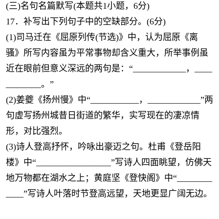
(三)名句名篇默写(本题共1小题，6分)
17．补写出下列句子中的空缺部分。(6分)
(1)司马迁在《屈原列传(节选)》中，认为屈原《离
骚》所写内容虽为平常事物却含义重大，所举事例虽
近在眼前但意义深远的两句是：“____________，____
________。”
(2)姜夔《扬州慢》中“___________，____________”两
句虚写扬州城昔日街道的繁华，实写现在的凄凉情
形，对比强烈。
(3)诗人登高抒怀，吟咏出豪迈之句。杜甫《登岳阳
楼》中“_________________”写诗人四面眺望，仿佛天
地万物都在湖水之上；黄庭坚《登快阁》中“________
____”写诗人叶落时节登高远望，天地更显广阔无边。