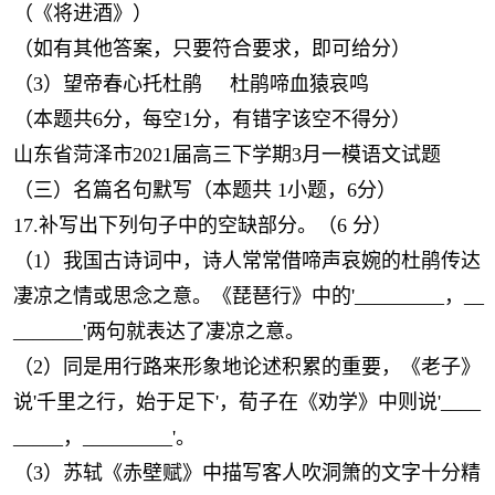
（《将进酒》）
（如有其他答案，只要符合要求，即可给分）
（3）望帝春心托杜鹃 杜鹃啼血猿哀鸣
（本题共6分，每空1分，有错字该空不得分）
山东省菏泽市2021届高三下学期3月一模语文试题
（三）名篇名句默写（本题共 1小题，6分）
17.补写出下列句子中的空缺部分。（6 分）
（1）我国古诗词中，诗人常常借啼声哀婉的杜鹃传达
凄凉之情或思念之意。《琵琶行》中的'_________，__
_______'两句就表达了凄凉之意。
（2）同是用行路来形象地论述积累的重要，《老子》
说'千里之行，始于足下'，荀子在《劝学》中则说'____
_____，_________'。
（3）苏轼《赤壁赋》中描写客人吹洞箫的文字十分精