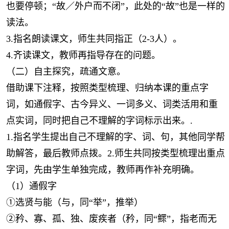
也要停顿；“故／外户而不闭”，此处的“故”也是一样的
读法。
3.指名朗读课文，师生共同指正（2-3人）。
4.齐读课文，教师再指导存在的问题。
（二）自主探究，疏通文意。
借助课下注释，按照类型梳理、归纳本课的重点字
词，如通假字、古今异义、一词多义、词类活用和重
点实词，同时把自己不理解的字词标示出来。.
1.指名学生提出自己不理解的字、词、句，其他同学帮
助解答，最后教师点拨。2.师生共同按类型梳理出重点
字词，先由学生单独完成，教师再作补充明确。
（1）通假字
①选贤与能（与，同“举”，推举）
②矜、寡、孤、独、废疾者（矜，同“鳏”，指老而无