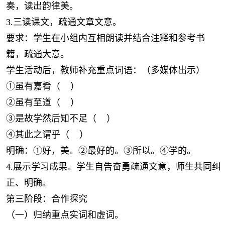
奏，读出韵律美。
3.三读课文，疏通文章文意。
要求：学生在小组内互相朗读并结合注释和参考书
籍，疏通大意。
学生活动后，教师补充重点词语：（多媒体出示）
①虽有嘉肴（ ）
②虽有至道（ ）
③是故学然后知不足（ ）
④其此之谓乎（ ）
明确：①好，美。②最好的。③所以。④学的。
4.展示学习成果。学生自告奋勇疏通文意，师生共同纠
正、明确。
第三阶段：合作探究
（一）归纳重点实词和虚词。