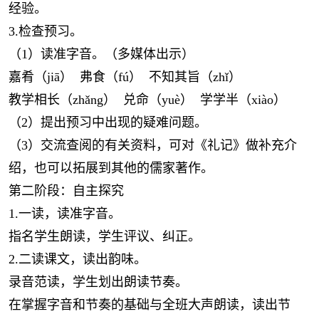
经验。
3.检查预习。
（1）读准字音。（多媒体出示）
嘉肴（jiā） 弗食（fú） 不知其旨（zhǐ）
教学相长（zhǎng） 兑命（yuè） 学学半（xiào）
（2）提出预习中出现的疑难问题。
（3）交流查阅的有关资料，可对《礼记》做补充介
绍，也可以拓展到其他的儒家著作。
第二阶段：自主探究
1.一读，读准字音。
指名学生朗读，学生评议、纠正。
2.二读课文，读出韵味。
录音范读，学生划出朗读节奏。
在掌握字音和节奏的基础与全班大声朗读，读出节