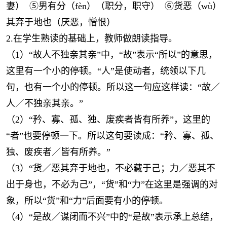
妻） ⑤男有分（fèn）（职分，职守） ⑥货恶（wù）
其弃于地也（厌恶，憎恨）
2.在学生熟读的基础上，教师做朗读指导。
（1）“故人不独亲其亲”中，“故”表示“所以”的意思，
这里有一个小的停顿。“人”是使动者，统领以下几
句，也有一个小的停顿。所以这一句应这样读：“故／
人／不独亲其亲。”
（2）“矜、寡、孤、独、废疾者皆有所养”，这里的
“者”也要停顿一下。所以这句要读成：“矜、寡、孤、
独、废疾者／皆有所养。”
（3）“货／恶其弃于地也，不必藏于己；力／恶其不
出于身也，不必为己”，“货”和“力”在这里是强调的对
象，所以“货”和“力”后面要有小的停顿。
（4）“是故／谋闭而不兴”中的“是故”表示承上总结，