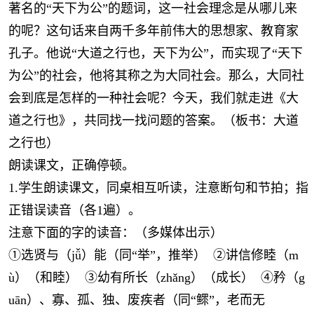
著名的“天下为公”的题词，这一社会理念是从哪儿来
的呢？这句话来自两千多年前伟大的思想家、教育家
孔子。他说“大道之行也，天下为公”，而实现了“天下
为公”的社会，他将其称之为大同社会。那么，大同社
会到底是怎样的一种社会呢？今天，我们就走进《大
道之行也》，共同找一找问题的答案。（板书：大道
之行也）
朗读课文，正确停顿。
1.学生朗读课文，同桌相互听读，注意断句和节拍；指
正错误读音（各1遍）。
注意下面的字的读音：（多媒体出示）
①选贤与（jǚ）能（同“举”，推举） ②讲信修睦（m
ù）（和睦） ③幼有所长（zhǎng）（成长） ④矜（g
uān）、寡、孤、独、废疾者（同“鳏”，老而无