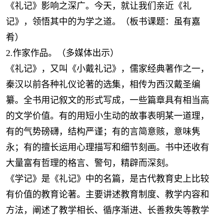
《礼记》影响之深广。今天，就让我们亲近《礼
记》，领悟其中的为学之道。（板书课题：虽有嘉
肴）
2.作家作品。（多媒体出示）
《礼记》，又叫《小戴礼记》，儒家经典著作之一，
秦汉以前各种礼仪论著的选集，相传为西汉戴圣编
纂。全书用记叙文的形式写成，一些篇章具有相当高
的文学价值。有的用短小生动的故事表明某一道理，
有的气势磅礴，结构严谨；有的言简意赅，意味隽
永；有的擅长运用心理描写和细节刻画。书中还收有
大量富有哲理的格言、警句，精辟而深刻。
《学记》是《礼记》中的名篇，是古代教育史上比较
有价值的教育论著。主要讲述教育制度、教学内容和
方法，阐述了教学相长、循序渐进、长善救失等教学