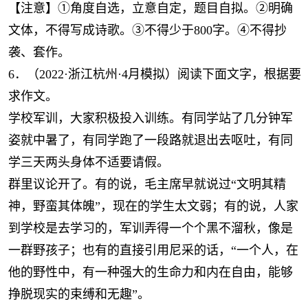
【注意】①角度自选，立意自定，题目自拟。②明确
文体，不得写成诗歌。③不得少于800字。④不得抄
袭、套作。
6．（2022·浙江杭州·4月模拟）阅读下面文字，根据要
求作文。
学校军训，大家积极投入训练。有同学站了几分钟军
姿就中暑了，有同学跑了一段路就退出去呕吐，有同
学三天两头身体不适要请假。
群里议论开了。有的说，毛主席早就说过“文明其精
神，野蛮其体魄”，现在的学生太文弱；有的说，人家
到学校是去学习的，军训弄得一个个黑不溜秋，像是
一群野孩子；也有的直接引用尼采的话，“一个人，在
他的野性中，有一种强大的生命力和内在自由，能够
挣脱现实的束缚和无趣”。